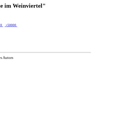
e im Weinviertel"
00
+50000
es Autors