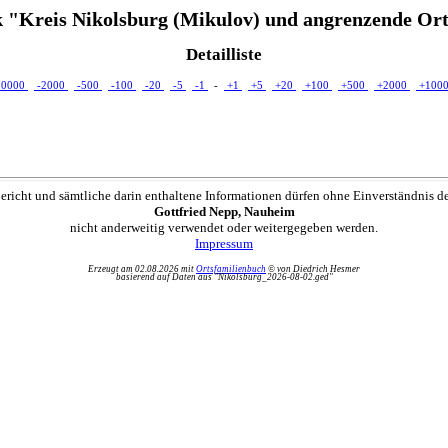
 "Kreis Nikolsburg (Mikulov) und angrenzende Ort
Detailliste
10000
-2000
-500
-100
-20
-5
-1
-
+1
+5
+20
+100
+500
+2000
+100
ericht und sämtliche darin enthaltene Informationen dürfen ohne Einverständnis d
Gottfried Nepp, Nauheim
nicht anderweitig verwendet oder weitergegeben werden.
Impressum
Erzeugt am 02.08.2026 mit
Ortsfamilienbuch
© von Diedrich Hesmer
basierend auf Daten aus "Nikolsburg_2026-08-02.ged"