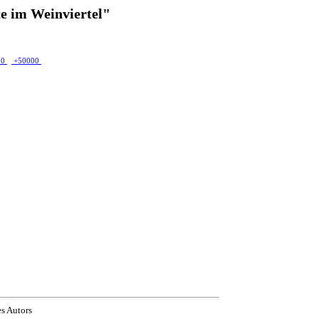
e im Weinviertel"
00
+50000
es Autors