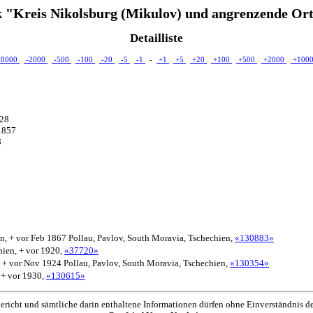
 "Kreis Nikolsburg (Mikulov) und angrenzende Ort
Detailliste
10000
-2000
-500
-100
-20
-5
-1
-
+1
+5
+20
+100
+500
+2000
+100
828
.1857
8
n, + vor Feb 1867 Pollau, Pavlov, South Moravia, Tschechien,
«130883»
hien, + vor 1920,
«37720»
, + vor Nov 1924 Pollau, Pavlov, South Moravia, Tschechien,
«130354»
 + vor 1930,
«130615»
ericht und sämtliche darin enthaltene Informationen dürfen ohne Einverständnis d