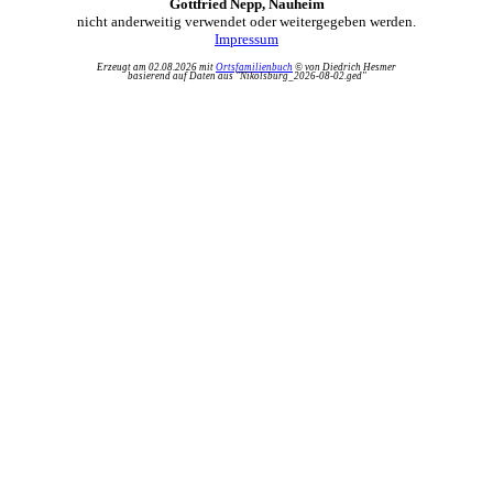
Gottfried Nepp, Nauheim
nicht anderweitig verwendet oder weitergegeben werden.
Impressum
Erzeugt am 02.08.2026 mit
Ortsfamilienbuch
© von Diedrich Hesmer
basierend auf Daten aus "Nikolsburg_2026-08-02.ged"