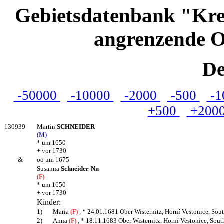
Gebietsdatenbank "Kre
angrenzende O
De
-50000
-10000
-2000
-500
-1
+500
+200
130939
Martin
SCHNEIDER
(M)
* um 1650
+ vor 1730
&
oo um 1675
Susanna
Schneider-Nn
(F)
* um 1650
+ vor 1730
Kinder:
1)
Maria
(F)
, * 24.01.1681 Ober Wisternitz, Horní Vestonice, Sou
2)
Anna
(F)
, * 18.11.1683 Ober Wisternitz, Horní Vestonice, Sou