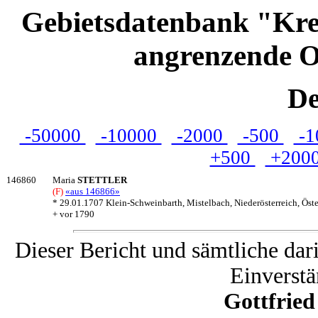
Gebietsdatenbank "Kre
angrenzende O
De
-50000
-10000
-2000
-500
-1
+500
+200
146860
Maria
STETTLER
(F)
«aus 146866»
* 29.01.1707 Klein-Schweinbarth, Mistelbach, Niederösterreich, Öste
+ vor 1790
Dieser Bericht und sämtliche dar
Einverstä
Gottfrie