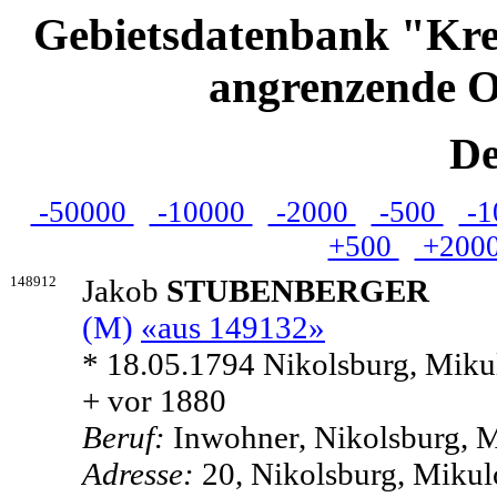
Gebietsdatenbank "Kre
angrenzende O
De
-50000
-10000
-2000
-500
-1
+500
+200
148912
Jakob
STUBENBERGER
(M)
«aus 149132»
* 18.05.1794 Nikolsburg, Miku
+ vor 1880
Beruf:
Inwohner, Nikolsburg, M
Adresse:
20, Nikolsburg, Mikul