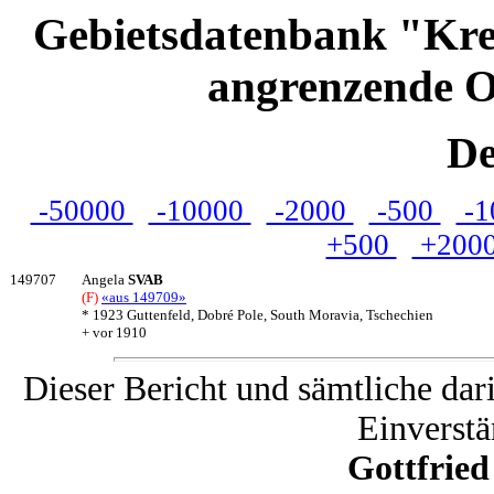
Gebietsdatenbank "Kre
angrenzende O
De
-50000
-10000
-2000
-500
-1
+500
+200
149707
Angela
SVAB
(F)
«aus 149709»
* 1923 Guttenfeld, Dobré Pole, South Moravia, Tschechien
+ vor 1910
Dieser Bericht und sämtliche dar
Einverstä
Gottfrie