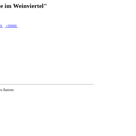
e im Weinviertel"
00
+50000
es Autors