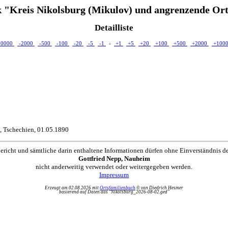
 "Kreis Nikolsburg (Mikulov) und angrenzende Ort
Detailliste
10000
-2000
-500
-100
-20
-5
-1
-
+1
+5
+20
+100
+500
+2000
+100
, Tschechien, 01.05.1890
ericht und sämtliche darin enthaltene Informationen dürfen ohne Einverständnis d
Gottfried Nepp, Nauheim
nicht anderweitig verwendet oder weitergegeben werden.
Impressum
Erzeugt am 02.08.2026 mit
Ortsfamilienbuch
© von Diedrich Hesmer
basierend auf Daten aus "Nikolsburg_2026-08-02.ged"