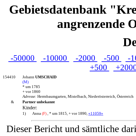
Gebietsdatenbank "Kre
angrenzende O
De
-50000
-10000
-2000
-500
-1
+500
+200
154410
Johann
UMSCHAID
(M)
* um 1785
+ vor 1860
Adresse:
Herrnbaumgarten, Mistelbach, Niederösterreich, Österreich
&
Partner unbekannt
Kinder:
1)
Anna
(F)
, * um 1815, + vor 1890,
«11059»
Dieser Bericht und sämtliche dar