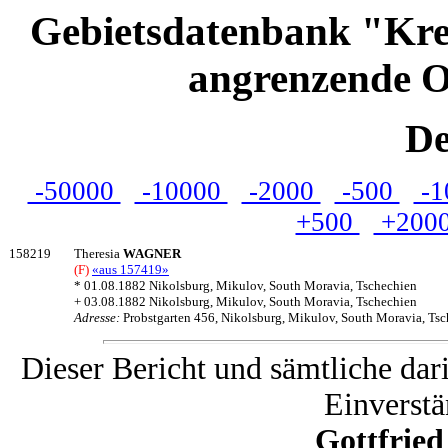
Gebietsdatenbank "Kre
angrenzende O
De
-50000
-10000
-2000
-500
-1
+500
+200
158219
Theresia
WAGNER
(F)
«aus 157419»
* 01.08.1882 Nikolsburg, Mikulov, South Moravia, Tschechien
+ 03.08.1882 Nikolsburg, Mikulov, South Moravia, Tschechien
Adresse:
Probstgarten 456, Nikolsburg, Mikulov, South Moravia, Ts
Dieser Bericht und sämtliche dar
Einverstä
Gottfrie