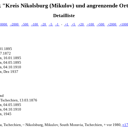
 "Kreis Nikolsburg (Mikulov) und angrenzende Ort
Detailliste
10000
-2000
-500
-100
-20
-5
-1
-
+1
+5
+20
+100
+500
+2000
+100
.01.1895
07.1872
en, 16.01.1895
en, 04.05.1895
en, 04.10.1910
en, Dez 1937
and
 Tschechien, 13.03.1876
en, 04.05.1895
en, 04.10.1910
en, 1945
a, Tschechien, ~ Nikolsburg, Mikulov, South Moravia, Tschechien, + vor 1980,
«1