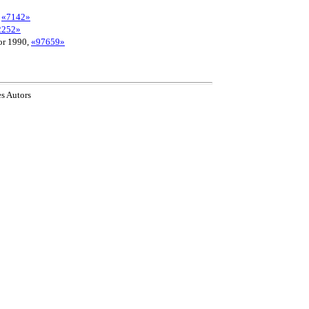
,
«7142»
2252»
or 1990,
«97659»
es Autors