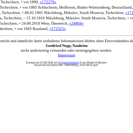
 Tschechien, + vor 1990,
«172279»
 Tschechien, + vor 1985 Schluchtern, Heilbronn, Baden-Württemberg, Deutschland
, Tschechien, + 06.02.1901 Nikolsburg, Mikulov, South Moravia, Tschechien,
«17
a, Tschechien, ~ 15.10.1910 Nikolsburg, Mikulov, South Moravia, Tschechien, + v
Tschechien, + 24.08.2010 Wien, Österreich,
«24804»
hechien, + vor 1945 Russland,
«172325»
ericht und sämtliche darin enthaltene Informationen dürfen ohne Einverständnis d
Gottfried Nepp, Nauheim
nicht anderweitig verwendet oder weitergegeben werden.
Impressum
Erzeugt am 02.08.2026 mit
Ortsfamilienbuch
© von Diedrich Hesmer
basierend auf Daten aus "Nikolsburg_2026-08-02.ged"