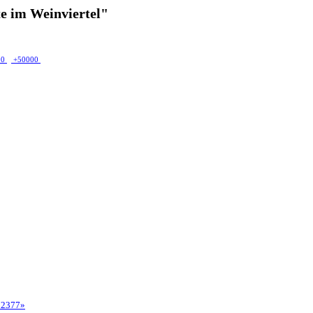
e im Weinviertel"
00
+50000
72377»