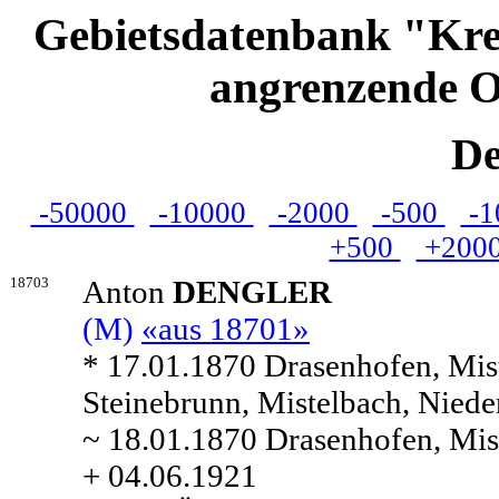
Gebietsdatenbank "Kre
angrenzende O
De
-50000
-10000
-2000
-500
-1
+500
+200
18703
Anton
DENGLER
(M)
«aus 18701»
* 17.01.1870 Drasenhofen, Mist
Steinebrunn, Mistelbach, Nieder
~ 18.01.1870 Drasenhofen, Mist
+ 04.06.1921