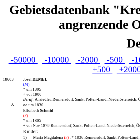
Gebietsdatenbank "Kre
angrenzende O
De
-50000
-10000
-2000
-500
-1
+500
+200
18603
Josef
DEMEL
(M)
* um 1805
+ vor 1900
Beruf:
Ansiedler, Rennersdorf, Sankt Polten-Land, Niederösterreich, 
&
oo um 1830
Elisabeth
Schmid
(F)
* um 1805
+ vor Nov 1879 Rennersdorf, Sankt Polten-Land, Niederösterreich, Ös
Kinder:
1)
Maria Magdalena
(F)
, * 1836 Rennersdorf, Sankt Polten-Land, 