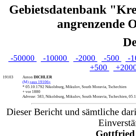
Gebietsdatenbank "Kre
angrenzende O
De
-50000
-10000
-2000
-500
-1
+500
+200
19103
Anton
DICHLER
(M)
«aus 19106»
* 05.10.1792 Nikolsburg, Mikulov, South Moravia, Tschechien
+ vor 1880
Adresse:
583, Nikolsburg, Mikulov, South Moravia, Tschechien, 05.
Dieser Bericht und sämtliche dar
Einverstä
Gottfrie