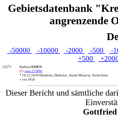
Gebietsdatenbank "Kre
angrenzende O
De
-50000
-10000
-2000
-500
-1
+500
+200
23271
Barbara
EISEN
(F)
«aus 23369»
* 16.12.1839 Dürnholz, Drnholec, South Moravia, Tschechien
+ vor 1910
Dieser Bericht und sämtliche dar
Einverstä
Gottfrie