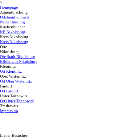
×
Homepage
Ahnenforschung
Ortsfamilienbuch
Namenfindung
Kirchenbücher
KB Nikolsburg
Kreis Nikolsburg
Kreis Nikolsburg
Orte
Nikolsburg
Die Stadt Nikolsburg
Bilder von Nikolsburg
Klentnitz
Ort Klentnitz
Ober Wisternitz
Ort Ober Wisternitz
Pardorf
Ort Pardorf
Unter Tannowitz
Ort Unter Tannowitz
Treskowitz
Impressum
Lieber Besucher