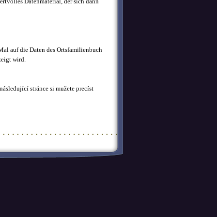
ertvolles Datenmaterial, der sich dann
Mal auf die Daten des Ortsfamilienbuch
eigt wird.
ásledující stránce si mužete precíst