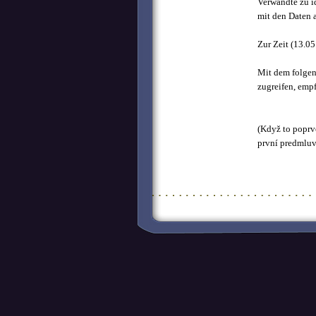
Verwandte zu id
mit den Daten a
Zur Zeit (
13.05
Mit dem folge
zugreifen, empf
(Když to poprvé
první predmluv