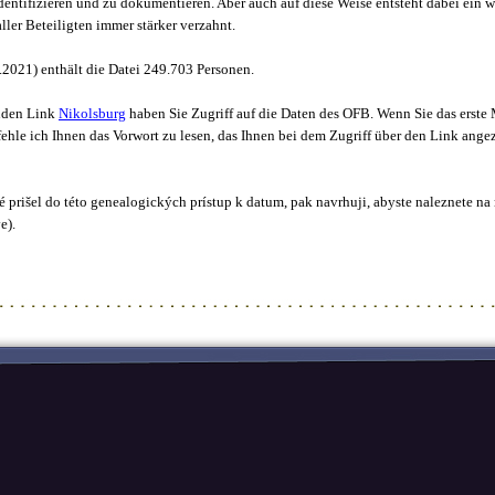
entifizieren und zu dokumentieren. Aber auch auf diese Weise entsteht dabei ein w
ller Beteiligten immer stärker verzahnt.
.2021
) enthält die Datei
249.703
Personen
.
nden Link
Nikolsburg
haben Sie Zugriff auf die Daten des OFB. Wenn Sie das erste 
ehle ich Ihnen das Vorwort zu lesen, das Ihnen bei dem Zugriff über den Link angez
 prišel do této genealogických prístup k datum, pak navrhuji, abyste naleznete na n
e).