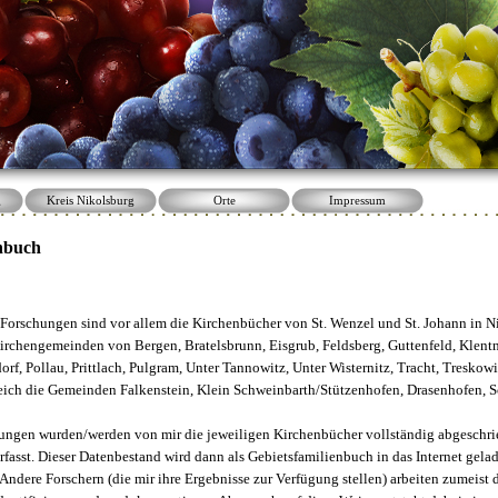
g
Kreis Nikolsburg
Orte
Impressum
enbuch
Forschungen sind vor allem die Kirchenbücher von St. Wenzel und St. Johann in N
rchengemeinden von Bergen, Bratelsbrunn, Eisgrub, Feldsberg, Guttenfeld, Klentni
dorf, Pollau, Prittlach, Pulgram, Unter Tannowitz, Unter Wisternitz, Tracht, Tresko
reich die Gemeinden Falkenstein, Klein Schweinbarth/Stützenhofen, Drasenhofen, S
hungen wurden
/werden
von mir
die jeweiligen Kirchenbücher
vollständig abgeschr
fasst. Dieser Datenbestand wird dann als Gebietsfamilienbuch in das Internet gela
Andere Forschern (die mir ihre Ergebnisse zur Verfügung stellen) arbeiten zumeist 