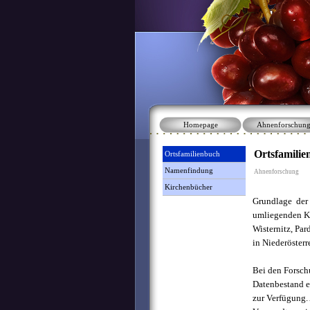
Homepage
Ahnenforschun
Ortsfamili
Ortsfamilienbuch
Namenfindung
Ahnenforschung
Kirchenbücher
Grundlage der 
umliegenden Ki
Wisternitz, Par
in Niederöster
Bei den Forsc
Datenbestand er
zur Verfügung.