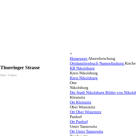
×
Homepage
Ahnenforschung
Ortsfamilienbuch
Namenfindung
Kirche
Thueringer Strasse
KB Nikolsburg
Kreis Nikolsburg
Orte > S-show
Kreis Nikolsburg
Orte
Nikolsburg
Die Stadt Nikolsburg
Bilder von Nikols
Klentnitz
Ort Klentnitz
Ober Wisternitz
Ort Ober Wisternitz
Pardorf
Ort Pardorf
Unter Tannowitz
Ort Unter Tannowitz